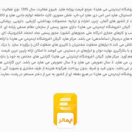
مرکز هارد گیلان {فروشگاه اینترنتی می هارد}؛ مرجع قی
 اکسترنال، هارد اس اس دی، هارد لپ تاپ، فلش مموری، کارت حافظه، لوازم جانبی هارد و کالای
ات از کشور های آلمان، چین، امارات و ترکیه؛ محصولات بهداشتی، آرایشی، دارویی، پزشکی
 گیلان {فروشگاه اینترنتی می هارد} دارای مجوز رسمی از سازمان نظام صنفی رایانه ای ک
 و کارهای مجازی (درگاه ملی مجوزهای کشور)، مجوز رسمی نماد اعتماد الکترونیک (ای ن
 های دیجیتال (ساماندهی) می باشد. مرکز هارد گیلان {فروشگاه اینترنتی می هارد} با ارائه
تلاش می کند تا نیازهای متفاوت مشتریان با کاربری های متفاوت آنان را برآورده سازد. با د
 با بکارگیری نهایت توان و ابزارهای در دسترس می کوشد تا امکان ارائه پایین ترین قیمت 
م آورد. مرکز هارد گیلان {فروشگاه اینترنتی می هارد} گارانتی های مختص به خود را داراس
شامل 1 سال تعویض می هارد، 2 سال تعویض می هارد و 3 سال تعویض می هارد می باشد.
 می باشد؛ بدون قید و شرط، بدون پرداخت هرگونه هزینه از طرف مشتری و بصورت آنی. لا
روشگاه اینترنتی می هارد} در هیچ نقطه ای از کشور به غیر از دفتر مستقر در رشت، نمای