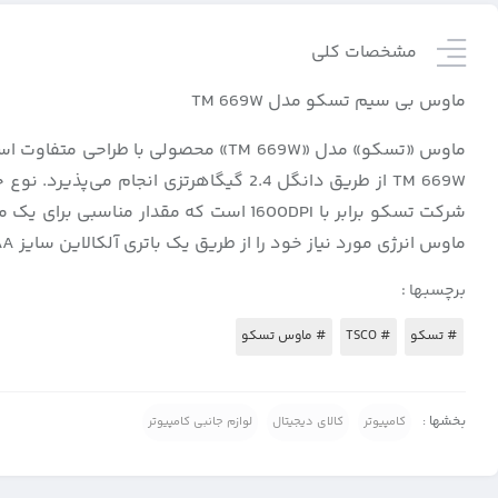
مشخصات کلی
ماوس بی سیم تسکو مدل TM 669W
ماوس «تسکو» مدل «TM 669W» محصولی ب
ماوس انرژی مورد نياز خود را از طريق يک باتری آلکالاين سايز AA تامين می‌کند.
برچسبها :
# تسکو
# TSCO
# ماوس تسکو
بخشها :
کامپیوتر
کالای دیجیتال
لوازم جانبی کامپیوتر