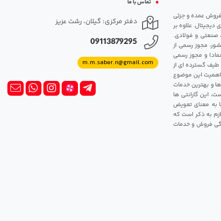
تماس با ما
مت روزانه هارد. شروع فعالیت: سال 1395. نوع فعالیت: فروش عمده و جزئی
دفتر مرکزی: گیلان، رشت عزیز
 دیجیتال. علاوه بر
، صنعتی و فولادی.
09113879295
شور، مجوز رسمی از
ماد) و مجوز رسمی
m.m.saber.n@gmail.com
 طیف گسترده ای از
رک اهمیت این موضوع
ها و بهترین خدمات
ت، این گارانتی ها
 این گارانتی ها به معنای تعویض
زم به ذکر است که
ندگی فروش و خدمات