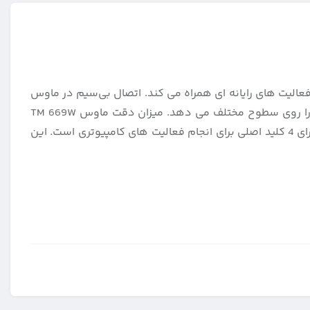
ر انجام فعاليت‌ های رايانه‌ ای همراه می کند. اتصال بی‌سيم در ماوس
TM 669W از طريق دانگل 2.4 گيگاهرتزی انجام می‌پذيرد. نوع حسگر اين ماوس اپتيکال بوده و به کاربر امکان استفاده از ماوس را روی سطوح مختلف می‌ دهد. ميزان دقت ماوس TM 669W
شرکت تسکو برابر با 1600DPI است که مقدار مناسبی برای يک ماوس بی‌ سيم با ابعاد کوچک است. ماوس تسکو مدل TM 669Wدارای 4 کليد اصلی برای انجام فعاليت‌ های کامپيوتری است. اين