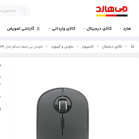
هارد
کالای دیجیتال
کالای وارداتی
گارانتی تعویض
کالای دیجیتال
کامپیوتر
ماوس و کیبورد
ماوس بی سیم تسکو مدل TM 669W
م
ب
د
e
ت