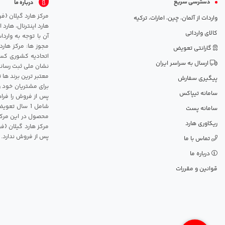
دسترسی سریع
درباره ما
واردات از آلمان، چین، امارات، ترکیه
هارد اینترنال، هارد
کالای وارداتی
آن با توجه به وارد
مجوز ها: مرکز هارد
گارانتی تعویض
اتحادیه کشوری کسب
ارسال به سراسر ایران
نشان ملی ثبت رسانه
معتبر ترین برند ها 
پیگیری سفارش
برای مشتریان خود و
سامانه تیپاکس
پس از فروش را فراه
سامانه پست
محصول در این مرکز
ریکاوری هارد
مرکز هارد گیلان {ف
پس از فروش ندارد.
تماس با ما
درباره ما
قوانین و مقررات