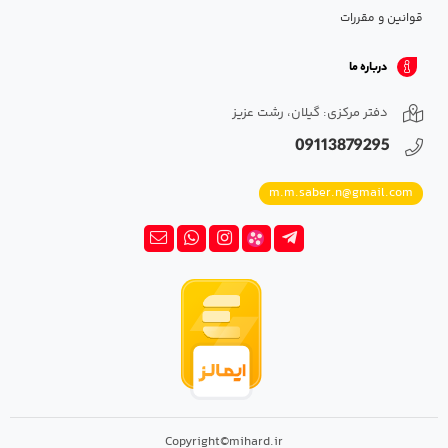
قوانین و مقررات
درباره ما
دفتر مرکزی: گیلان، رشت عزیز
09113879295
m.m.saber.n@gmail.com
Copyright©mihard.ir