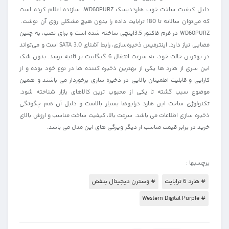
دلیل کیفیت ساخت خوب هارددیسک WD60PURZ، سازنده اعلام کرده‌ است
که می‌توان سالانه تا 180 ترابایت داده را بدون هیچ مشکلی روی آن نوشت.
WD60PURZ در فرم فاکتور 3.5اینچی ساخته شده ‌است و برای نصب، به چنین
فضایی نیاز دارد. اینترفیس ذخیره‌سازی، رابط آشنای SATA 3.0 است و می‌تواند
در بهترین حالت خود، به سرعت انتقال 6 گیگابیت بر ثانیه برسد. بدون شک
این سری از هارد ها یکی از بهترین ذخیره کننده ها در نوع خود بوده و از
کارایی و قابلیت اطمینان بالایی در ذخیره سازی برخوردار می باشند و همین
موضوع سبب گشته تا یکی از محبوب ترین کالاهای بازار شناخته شود.
تکنولوژی ساخت این هارد درایوها بسیار بالاست و دلیل آن هم چگونگی
ذخیره سازی اطلاعات می باشد. سرعت بالا، کیفیت ساخت مناسب و ارزش بالای
خرید در برابر قیمت مناسب از دیگر ویژگی های این مدل می باشد.
برچسبها :
# هارد 6 ترابایت
# وسترن دیجیتال بنفش
# Western Digital Purple