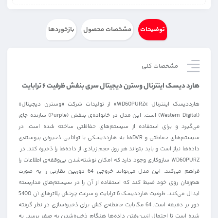
توضیحات
مشخصات محصول
بازخوردها
مشخصات کلی
هارد دیسک اینترنال وسترن دیجیتال سری بنفش ظرفیت ۶ ترابایت
هارددیسک اینترنال »WD60PURZ» از تولیدات شرکت «وسترن دیجیتال»
(Western Digital) است. این مدل در خانواده‌ی بنفش (Purple) سازنده جای
می‌گیرد و برای استفاده از سیستم‌های حفاظتی ساخته شده‌ است. در
سیستم‌های حفاظتی و DVRها به هارددیسکی با توانایی ذخیره‌ی پیوسته‌ی
داده‌ها نیاز است و باید بتواند هر روز، حجم زیادی از داده‌ها را ذخیره کند. در
WD60PURZ سازوکاری وجود دارد که امکان نوشته‌شدن بی‌وقفه‌ی اطلاعات را
فراهم می‌کند. این مدل می‌تواند خروجی 64 دوربین نظارتی را به صورت
هم‌زمان روی خود ضبط کند که استفاده از آن را در سیستم‌های مداربسته
ایدآل می‌کند. ظرفیت هارددیسک 6 ترابایت و سرعت چرخش پلاترهای آن 5400
دور بر دقیقه است. 64 مگابایت حافظه‌ی کش برای ذخیره‌سازی در نظر گرفته
شده است تا احتمال ازبین‌رفتن داده‌ها هنگام ذخیره‌شدن به صفر برسد. به