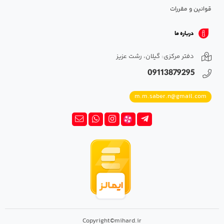
قوانین و مقررات
درباره ما
دفتر مرکزی: گیلان، رشت عزیز
09113879295
m.m.saber.n@gmail.com
Copyright©mihard.ir