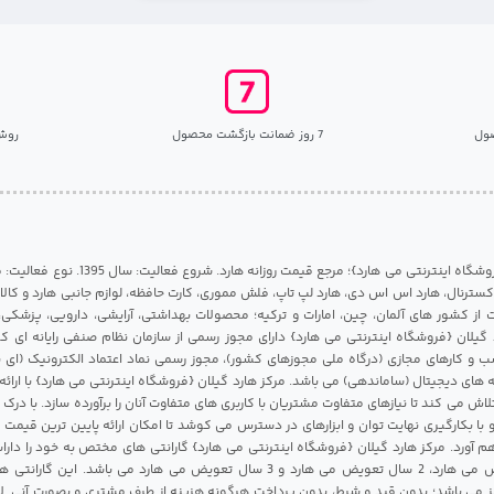
ول
7 روز ضمانت بازگشت محصول
روش
مرکز هارد گیلان {فروشگاه اینترنتی می هارد}؛ مرجع قی
 اکسترنال، هارد اس اس دی، هارد لپ تاپ، فلش مموری، کارت حافظه، لوازم جانبی هارد و کالای
ات از کشور های آلمان، چین، امارات و ترکیه؛ محصولات بهداشتی، آرایشی، دارویی، پزشکی
 گیلان {فروشگاه اینترنتی می هارد} دارای مجوز رسمی از سازمان نظام صنفی رایانه ای ک
 و کارهای مجازی (درگاه ملی مجوزهای کشور)، مجوز رسمی نماد اعتماد الکترونیک (ای ن
 های دیجیتال (ساماندهی) می باشد. مرکز هارد گیلان {فروشگاه اینترنتی می هارد} با ارائه
تلاش می کند تا نیازهای متفاوت مشتریان با کاربری های متفاوت آنان را برآورده سازد. با د
 با بکارگیری نهایت توان و ابزارهای در دسترس می کوشد تا امکان ارائه پایین ترین قیمت 
م آورد. مرکز هارد گیلان {فروشگاه اینترنتی می هارد} گارانتی های مختص به خود را داراس
شامل 1 سال تعویض می هارد، 2 سال تعویض می هارد و 3 سال تعویض می هارد می باشد.
 می باشد؛ بدون قید و شرط، بدون پرداخت هرگونه هزینه از طرف مشتری و بصورت آنی. لا