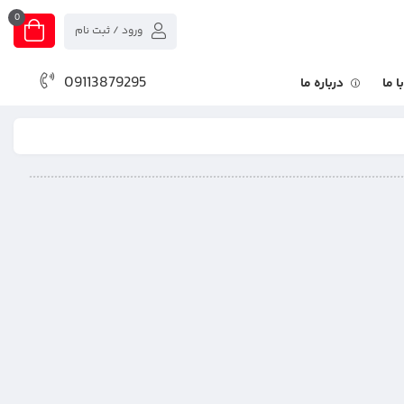
0
ورود / ثبت نام
09113879295
 ما
درباره ما