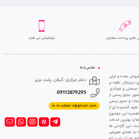
 های پرداخت سفارش
اپلیکیشن می هارد
تماس با ما
مت روزانه هارد. شروع فعالیت: سال 1395. نوع فعالیت: فروش عمده و جزئی
دفتر مرکزی: گیلان، رشت عزیز
 دیجیتال. علاوه بر
، صنعتی و فولادی.
09113879295
شور، مجوز رسمی از
ماد) و مجوز رسمی
m.m.saber.n@gmail.com
 طیف گسترده ای از
رک اهمیت این موضوع
ها و بهترین خدمات
ت، این گارانتی ها
 این گارانتی ها به معنای تعویض
زم به ذکر است که