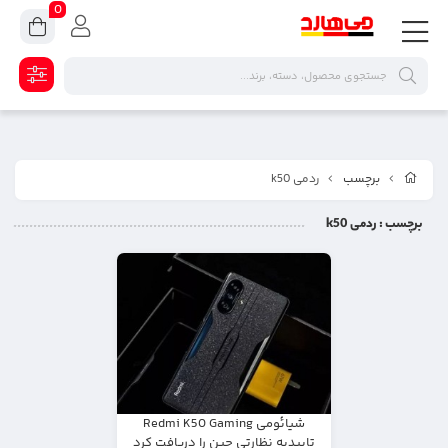
0
برچسب
ردمی k50
برچسب
: ردمی k50
شیائومی Redmi K50 Gaming
تاییدیه نظارتی چین را دریافت کرد