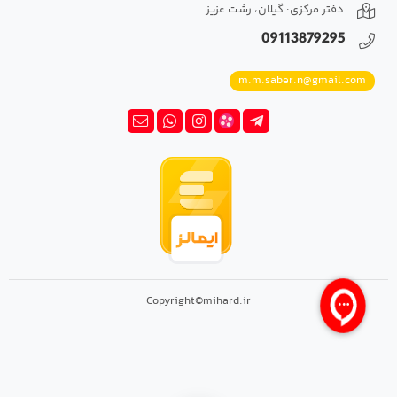
دفتر مرکزی: گیلان، رشت عزیز
09113879295
m.m.saber.n@gmail.com
Copyright©mihard.ir