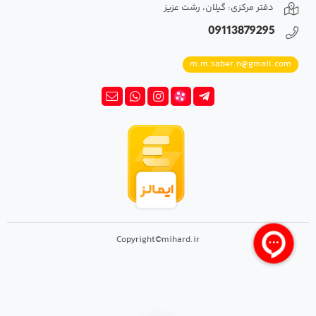
دفتر مرکزی: گیلان، رشت عزیز
09113879295
m.m.saber.n@gmail.com
Copyright©mihard.ir