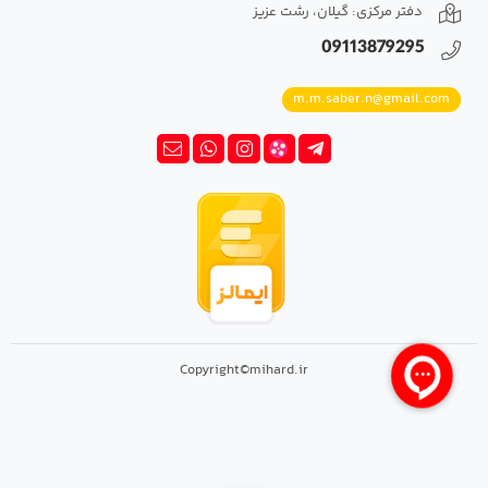
دفتر مرکزی: گیلان، رشت عزیز
09113879295
m.m.saber.n@gmail.com
Copyright©mihard.ir