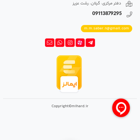
دفتر مرکزی: گیلان، رشت عزیز
09113879295
m.m.saber.n@gmail.com
Copyright©mihard.ir