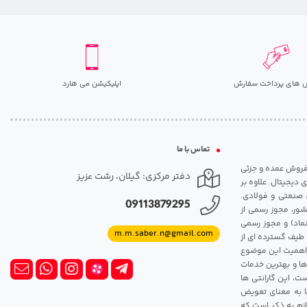
 های پرداخت سفارش
اپلیکیشن می هارد
تماس با ما
مت روزانه هارد. شروع فعالیت: سال 1395. نوع فعالیت: فروش عمده و جزئی
دفتر مرکزی: گیلان، رشت عزیز
 دیجیتال. علاوه بر
، صنعتی و فولادی.
09113879295
شور، مجوز رسمی از
ماد) و مجوز رسمی
m.m.saber.n@gmail.com
 طیف گسترده ای از
رک اهمیت این موضوع
ها و بهترین خدمات
ت، این گارانتی ها
 این گارانتی ها به معنای تعویض
زم به ذکر است که