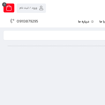
0
ورود / ثبت نام
09113879295
 ما
درباره ما