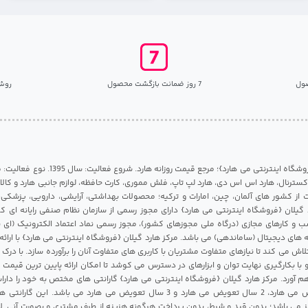
ول
7 روز ضمانت بازگشت محصول
روش
مرکز هارد گیلان {فروشگاه اینترنتی می هارد}؛ مرجع قی
 اکسترنال، هارد اس اس دی، هارد لپ تاپ، فلش مموری، کارت حافظه، لوازم جانبی هارد و کالای
ات از کشور های آلمان، چین، امارات و ترکیه؛ محصولات بهداشتی، آرایشی، دارویی، پزشکی
 گیلان {فروشگاه اینترنتی می هارد} دارای مجوز رسمی از سازمان نظام صنفی رایانه ای ک
 و کارهای مجازی (درگاه ملی مجوزهای کشور)، مجوز رسمی نماد اعتماد الکترونیک (ای ن
 های دیجیتال (ساماندهی) می باشد. مرکز هارد گیلان {فروشگاه اینترنتی می هارد} با ارائه
تلاش می کند تا نیازهای متفاوت مشتریان با کاربری های متفاوت آنان را برآورده سازد. با د
 با بکارگیری نهایت توان و ابزارهای در دسترس می کوشد تا امکان ارائه پایین ترین قیمت 
م آورد. مرکز هارد گیلان {فروشگاه اینترنتی می هارد} گارانتی های مختص به خود را داراس
شامل 1 سال تعویض می هارد، 2 سال تعویض می هارد و 3 سال تعویض می هارد می باشد.
 می باشد؛ بدون قید و شرط، بدون پرداخت هرگونه هزینه از طرف مشتری و بصورت آنی. لا