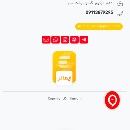
دفتر مرکزی: گیلان، رشت عزیز
09113879295
m.m.saber.n@gmail.com
Copyright©mihard.ir