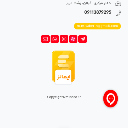
دفتر مرکزی: گیلان، رشت عزیز
09113879295
m.m.saber.n@gmail.com
Copyright©mihard.ir