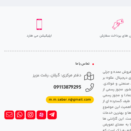
 های پرداخت سفارش
اپلیکیشن می هارد
تماس با ما
مت روزانه هارد. شروع فعالیت: سال 1395. نوع فعالیت: فروش عمده و جزئی
دفتر مرکزی: گیلان، رشت عزیز
 دیجیتال. علاوه بر
، صنعتی و فولادی.
09113879295
شور، مجوز رسمی از
ماد) و مجوز رسمی
m.m.saber.n@gmail.com
 طیف گسترده ای از
رک اهمیت این موضوع
ها و بهترین خدمات
ت، این گارانتی ها
 این گارانتی ها به معنای تعویض
زم به ذکر است که