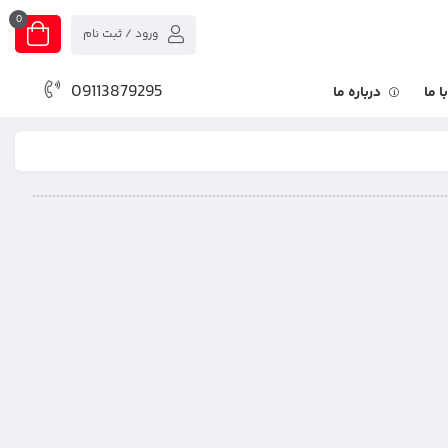
0
ورود / ثبت نام
09113879295
 ما
درباره ما