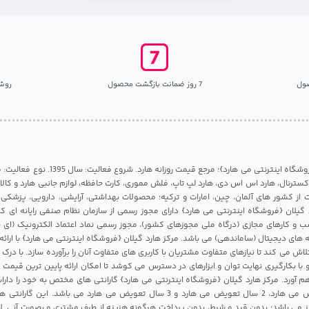
ول
7 روز ضمانت بازگشت محصول
روش
مرکز هارد گیلان {فروشگاه اینترنتی می هارد}؛ مرجع قی
 اکسترنال، هارد اس اس دی، هارد لپ تاپ، فلش مموری، کارت حافظه، لوازم جانبی هارد و کالای
ات از کشور های آلمان، چین، امارات و ترکیه؛ محصولات بهداشتی، آرایشی، دارویی، پزشکی
 گیلان {فروشگاه اینترنتی می هارد} دارای مجوز رسمی از سازمان نظام صنفی رایانه ای ک
 و کارهای مجازی (درگاه ملی مجوزهای کشور)، مجوز رسمی نماد اعتماد الکترونیک (ای ن
 های دیجیتال (ساماندهی) می باشد. مرکز هارد گیلان {فروشگاه اینترنتی می هارد} با ارائه
تلاش می کند تا نیازهای متفاوت مشتریان با کاربری های متفاوت آنان را برآورده سازد. با د
 با بکارگیری نهایت توان و ابزارهای در دسترس می کوشد تا امکان ارائه پایین ترین قیمت 
م آورد. مرکز هارد گیلان {فروشگاه اینترنتی می هارد} گارانتی های مختص به خود را داراس
شامل 1 سال تعویض می هارد، 2 سال تعویض می هارد و 3 سال تعویض می هارد می باشد.
 می باشد؛ بدون قید و شرط، بدون پرداخت هرگونه هزینه از طرف مشتری و بصورت آنی. لا