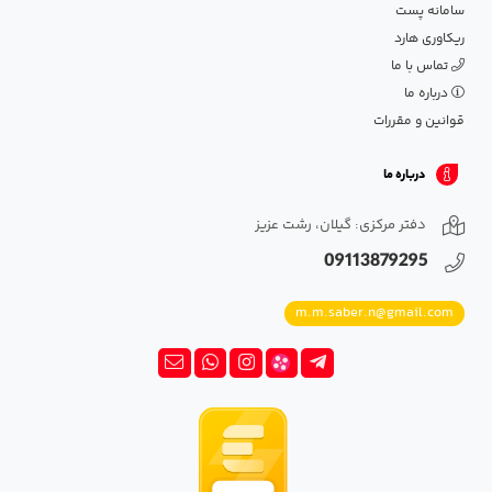
سامانه پست
ریکاوری هارد
تماس با ما
درباره ما
قوانین و مقررات
درباره ما
دفتر مرکزی: گیلان، رشت عزیز
09113879295
m.m.saber.n@gmail.com