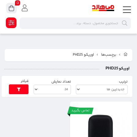
0
برچسب‌ها
اوریکو PHD25
اوریکو PHD25
فیلتر
ترتیب
تعداد نمایش
تماس بگیرید