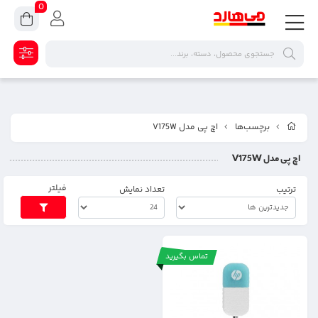
0
برچسب‌ها
اچ پی مدل V175W
اچ پی مدل V175W
فیلتر
ترتیب
تعداد نمایش
تماس بگیرید