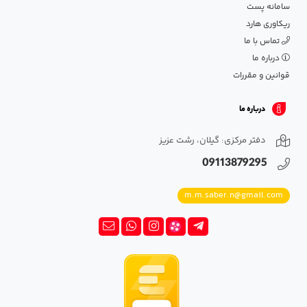
سامانه پست
ریکاوری هارد
تماس با ما
درباره ما
قوانین و مقررات
درباره ما
دفتر مرکزی: گیلان، رشت عزیز
09113879295
m.m.saber.n@gmail.com