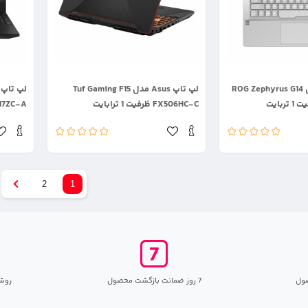
.
.
لپ تاپ Asus مدل ROG Zephyrus G14
لپ تاپ Asus مدل Tuf Gaming F15
FX506HC-C ظرفیت 1 ترابایت
FX517ZC-A ظرفیت 12
2
1
ول
7 روز ضمانت بازگشت محصول
روش