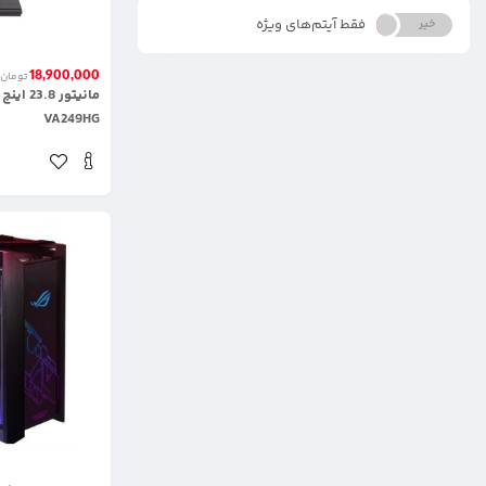
فقط آیتم‌های ویژه
خیر
بله
18,900,000
تومان
مانیتور 
VA249HG
.