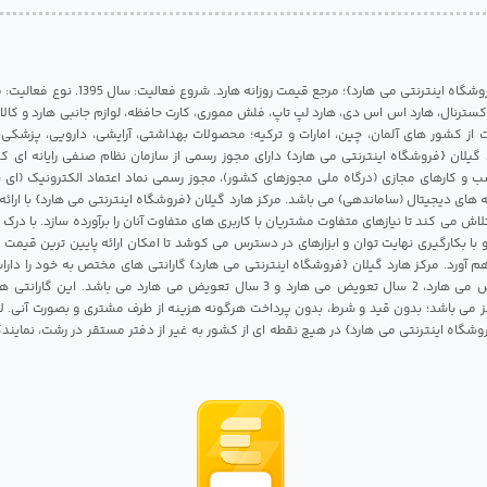
مرکز هارد گیلان {فروشگاه اینترنتی می هارد}؛ مرجع قی
 اکسترنال، هارد اس اس دی، هارد لپ تاپ، فلش مموری، کارت حافظه، لوازم جانبی هارد و کالای
ات از کشور های آلمان، چین، امارات و ترکیه؛ محصولات بهداشتی، آرایشی، دارویی، پزشکی
 گیلان {فروشگاه اینترنتی می هارد} دارای مجوز رسمی از سازمان نظام صنفی رایانه ای ک
 و کارهای مجازی (درگاه ملی مجوزهای کشور)، مجوز رسمی نماد اعتماد الکترونیک (ای ن
 های دیجیتال (ساماندهی) می باشد. مرکز هارد گیلان {فروشگاه اینترنتی می هارد} با ارائه
تلاش می کند تا نیازهای متفاوت مشتریان با کاربری های متفاوت آنان را برآورده سازد. با د
 با بکارگیری نهایت توان و ابزارهای در دسترس می کوشد تا امکان ارائه پایین ترین قیمت 
م آورد. مرکز هارد گیلان {فروشگاه اینترنتی می هارد} گارانتی های مختص به خود را داراس
شامل 1 سال تعویض می هارد، 2 سال تعویض می هارد و 3 سال تعویض می هارد می باشد.
 می باشد؛ بدون قید و شرط، بدون پرداخت هرگونه هزینه از طرف مشتری و بصورت آنی. لا
روشگاه اینترنتی می هارد} در هیچ نقطه ای از کشور به غیر از دفتر مستقر در رشت، نمای