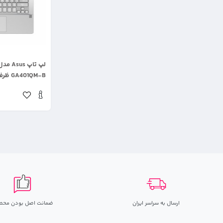
.
GA401QM-B ظرفیت 1 تربایت
ارسال به سراسر ایران
ضمانت اصل بودن محص