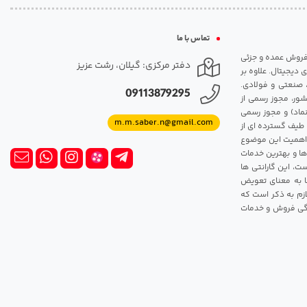
تماس با ما
مت روزانه هارد. شروع فعالیت: سال 1395. نوع فعالیت: فروش عمده و جزئی
دفتر مرکزی: گیلان، رشت عزیز
 دیجیتال. علاوه بر
، صنعتی و فولادی.
09113879295
شور، مجوز رسمی از
ماد) و مجوز رسمی
m.m.saber.n@gmail.com
 طیف گسترده ای از
رک اهمیت این موضوع
ها و بهترین خدمات
ت، این گارانتی ها
 این گارانتی ها به معنای تعویض
زم به ذکر است که
ندگی فروش و خدمات