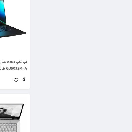
.
GU603ZM-A ظرفیت 1 تربایت