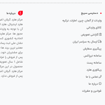
دسترسی سریع
درباره ما
واردات از آلمان، چین، امارات، ترکیه
هارد اینترنال، هارد
کالای وارداتی
آن با توجه به وارد
مجوز ها: مرکز هارد
گارانتی تعویض
اتحادیه کشوری کسب
ارسال به سراسر ایران
نشان ملی ثبت رسانه
معتبر ترین برند ها 
پیگیری سفارش
برای مشتریان خود و
سامانه تیپاکس
پس از فروش را فراه
سامانه پست
محصول در این مرکز
ریکاوری هارد
مرکز هارد گیلان {ف
پس از فروش ندارد.
تماس با ما
درباره ما
قوانین و مقررات