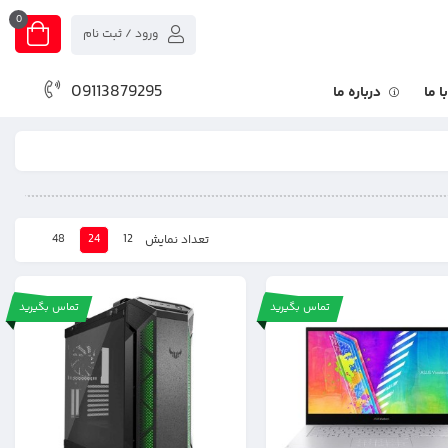
0
ورود / ثبت نام
09113879295
 ما
درباره ما
48
24
12
تعداد نمایش
تماس بگیرید
تماس بگیرید