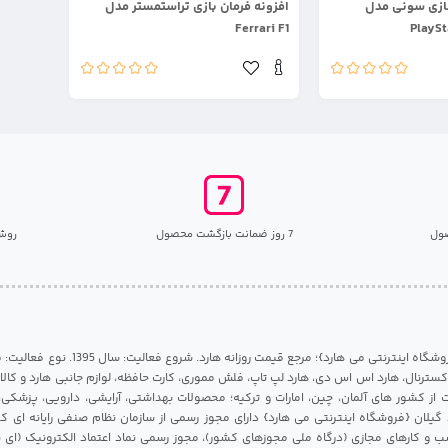
ازی سونی مدل
افزونه فرمان بازی تراستمستر مدل
Ferrari F1
PlaySt
ول
7 روز ضمانت بازگشت محصول
روش
مرکز هارد گیلان {فروشگاه اینترنتی می هارد}؛ مرجع قی
 اکسترنال، هارد اس اس دی، هارد لپ تاپ، فلش مموری، کارت حافظه، لوازم جانبی هارد و کالای
ات از کشور های آلمان، چین، امارات و ترکیه؛ محصولات بهداشتی، آرایشی، دارویی، پزشکی
 گیلان {فروشگاه اینترنتی می هارد} دارای مجوز رسمی از سازمان نظام صنفی رایانه ای ک
 و کارهای مجازی (درگاه ملی مجوزهای کشور)، مجوز رسمی نماد اعتماد الکترونیک (ای ن