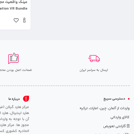
عینک واقعیت مج
ation VR Bundle
ارسال به سراسر ایران
ضمانت اصل بودن محص
دسترسی سریع
درباره ما
واردات از آلمان، چین، امارات، ترکیه
هارد اینترنال، هارد
کالای وارداتی
آن با توجه به وارد
مجوز ها: مرکز هارد
گارانتی تعویض
اتحادیه کشوری کسب