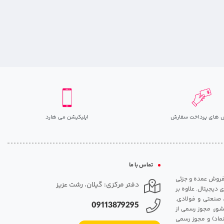
 های پرداخت سفارش
اپلیکیشن می هارد
تماس با ما
مت روزانه هارد. شروع فعالیت: سال 1395. نوع فعالیت: فروش عمده و جزئی
دفتر مرکزی: گیلان، رشت عزیز
 دیجیتال. علاوه بر
، صنعتی و فولادی.
09113879295
شور، مجوز رسمی از
ماد) و مجوز رسمی