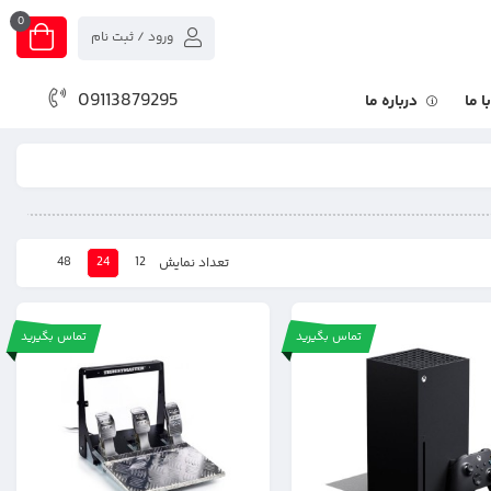
0
ورود / ثبت نام
09113879295
 ما
درباره ما
48
24
12
تعداد نمایش
تماس بگیرید
تماس بگیرید