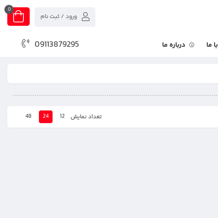
0
ورود / ثبت نام
09113879295
 ما
درباره ما
48
24
12
تعداد نمایش