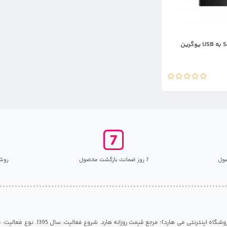
باکس تبدیل SATA به USB یوگرین
ول
7 روز ضمانت بازگشت محصول
روش
مرکز هارد گیلان {فروشگاه اینترنتی می هارد}؛ مرجع قی