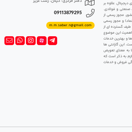
دفتر مرکزی: گیلان، رشت عزیز
 دیجیتال. علاوه بر
، صنعتی و فولادی.
09113879295
شور، مجوز رسمی از
ماد) و مجوز رسمی
m.m.saber.n@gmail.com
 طیف گسترده ای از
رک اهمیت این موضوع
ها و بهترین خدمات
ت، این گارانتی ها
 این گارانتی ها به معنای تعویض
زم به ذکر است که
ندگی فروش و خدمات