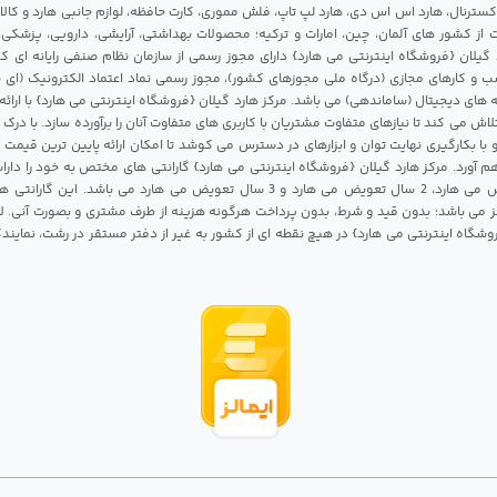
 اکسترنال، هارد اس اس دی، هارد لپ تاپ، فلش مموری، کارت حافظه، لوازم جانبی هارد و کالای
ات از کشور های آلمان، چین، امارات و ترکیه؛ محصولات بهداشتی، آرایشی، دارویی، پزشکی
 گیلان {فروشگاه اینترنتی می هارد} دارای مجوز رسمی از سازمان نظام صنفی رایانه ای ک
 و کارهای مجازی (درگاه ملی مجوزهای کشور)، مجوز رسمی نماد اعتماد الکترونیک (ای ن
 های دیجیتال (ساماندهی) می باشد. مرکز هارد گیلان {فروشگاه اینترنتی می هارد} با ارائه
تلاش می کند تا نیازهای متفاوت مشتریان با کاربری های متفاوت آنان را برآورده سازد. با د
 با بکارگیری نهایت توان و ابزارهای در دسترس می کوشد تا امکان ارائه پایین ترین قیمت 
م آورد. مرکز هارد گیلان {فروشگاه اینترنتی می هارد} گارانتی های مختص به خود را داراس
شامل 1 سال تعویض می هارد، 2 سال تعویض می هارد و 3 سال تعویض می هارد می باشد.
 می باشد؛ بدون قید و شرط، بدون پرداخت هرگونه هزینه از طرف مشتری و بصورت آنی. لا
روشگاه اینترنتی می هارد} در هیچ نقطه ای از کشور به غیر از دفتر مستقر در رشت، نمای