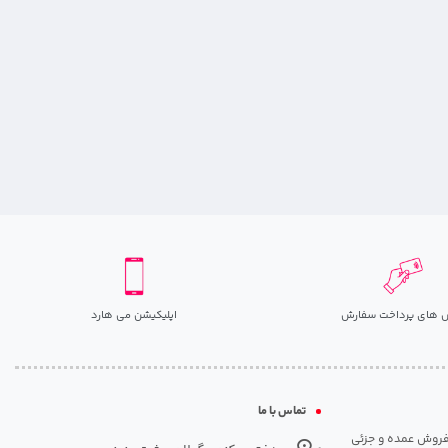
 های پرداخت سفارش
اپلیکیشن می هارد
تماس با ما
مت روزانه هارد. شروع فعالیت: سال 1395. نوع فعالیت: فروش عمده و جزئی