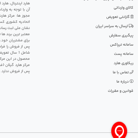
هارد اینترنال، هارد
کالای وارداتی
آن با توجه به وارد
مجوز ها: مرکز هارد
گارانتی تعویض
اتحادیه کشوری کسب
ارسال به سراسر ایران
نشان ملی ثبت رسانه
معتبر ترین برند ها 
پیگیری سفارش
برای مشتریان خود و
سامانه تیپاکس
پس از فروش را فراه
سامانه پست
محصول در این مرکز
ریکاوری هارد
مرکز هارد گیلان {ف
پس از فروش ندارد.
تماس با ما
درباره ما
قوانین و مقررات