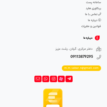
سامانه پست
ریکاوری هارد
تماس با ما
درباره ما
قوانین و مقررات
درباره ما
دفتر مرکزی: گیلان، رشت عزیز
09113879295
m.m.saber.n@gmail.com