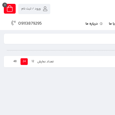
0
ورود / ثبت نام
09113879295
 ما
درباره ما
48
24
12
تعداد نمایش