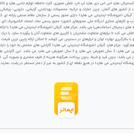
 اکسترنال، هارد اس اس دی، هارد لپ تاپ، فلش مموری، کارت حافظه، لوازم جانبی هارد و کالای
ات از کشور های آلمان، چین، امارات و ترکیه؛ محصولات بهداشتی، آرایشی، دارویی، پزشکی
 گیلان {فروشگاه اینترنتی می هارد} دارای مجوز رسمی از سازمان نظام صنفی رایانه ای ک
 و کارهای مجازی (درگاه ملی مجوزهای کشور)، مجوز رسمی نماد اعتماد الکترونیک (ای ن
 های دیجیتال (ساماندهی) می باشد. مرکز هارد گیلان {فروشگاه اینترنتی می هارد} با ارائه
تلاش می کند تا نیازهای متفاوت مشتریان با کاربری های متفاوت آنان را برآورده سازد. با د
 با بکارگیری نهایت توان و ابزارهای در دسترس می کوشد تا امکان ارائه پایین ترین قیمت 
م آورد. مرکز هارد گیلان {فروشگاه اینترنتی می هارد} گارانتی های مختص به خود را داراس
شامل 1 سال تعویض می هارد، 2 سال تعویض می هارد و 3 سال تعویض می هارد می باشد.
 می باشد؛ بدون قید و شرط، بدون پرداخت هرگونه هزینه از طرف مشتری و بصورت آنی. لا
روشگاه اینترنتی می هارد} در هیچ نقطه ای از کشور به غیر از دفتر مستقر در رشت، نمای