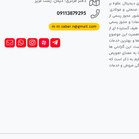
دفتر مرکزی: گیلان، رشت عزیز
 دیجیتال. علاوه بر
، صنعتی و فولادی.
09113879295
شور، مجوز رسمی از
ماد) و مجوز رسمی
m.m.saber.n@gmail.com
 طیف گسترده ای از
رک اهمیت این موضوع
ها و بهترین خدمات
ت، این گارانتی ها
 این گارانتی ها به معنای تعویض
زم به ذکر است که
ندگی فروش و خدمات