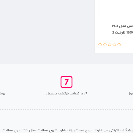
رم لپ تاپ هاینیکس مدل PC3
12800MHz باس 1600 ظرفیت 2
ول
7 روز ضمانت بازگشت محصول
روش
مرکز هارد گیلان {فروشگاه اینترنتی می هارد}؛ مرجع قی