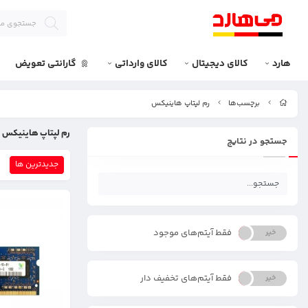
هارد
کالای دیجیتال
کالای وارداتی
گارانتی تعویض
برچسب‌ها
رم لپتاپ هاینیکس
رم لپتاپ هاینیکس
جستجو در نتایج
جدیدترین ها
فقط آیتم‌های موجود
خیر
بله
فقط آیتم‌های تخفیف دار
خیر
بله