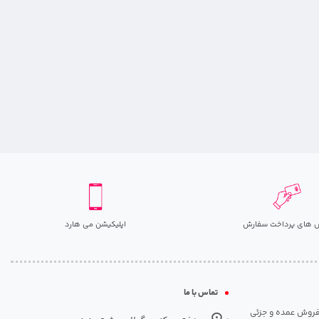
 های پرداخت سفارش
اپلیکیشن می هارد
تماس با ما
مت روزانه هارد. شروع فعالیت: سال 1395. نوع فعالیت: فروش عمده و جزئی