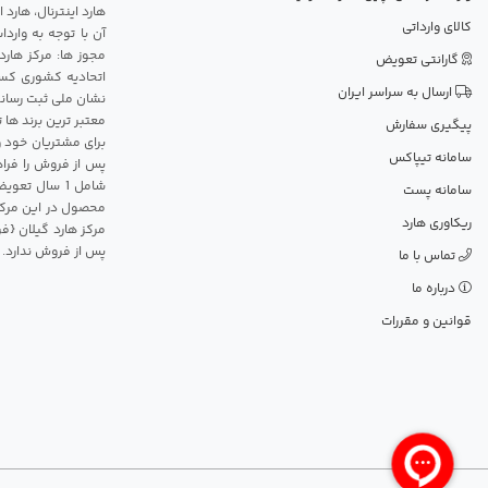
هارد اینترنال، هارد
کالای وارداتی
آن با توجه به وارد
مجوز ها: مرکز هارد
گارانتی تعویض
اتحادیه کشوری کسب
ارسال به سراسر ایران
نشان ملی ثبت رسانه
معتبر ترین برند ها 
پیگیری سفارش
برای مشتریان خود و
سامانه تیپاکس
پس از فروش را فراه
سامانه پست
محصول در این مرکز
ریکاوری هارد
مرکز هارد گیلان {ف
پس از فروش ندارد.
تماس با ما
درباره ما
قوانین و مقررات