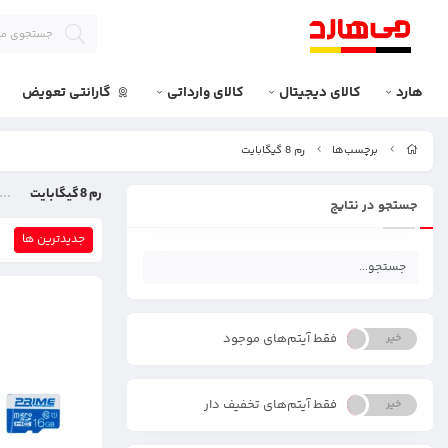
هارد
کالای دیجیتال
کالای وارداتی
گارانتی تعویض
برچسب‌ها
رم 8 گیگابایت
رم 8 گیگابایت
جستجو در نتایج
جدیدترین ها
فقط آیتم‌های موجود
خیر
بله
فقط آیتم‌های تخفیف دار
خیر
بله