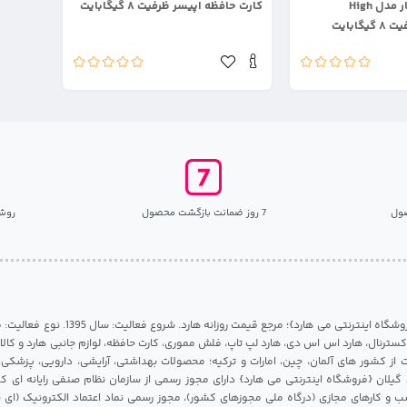
کارت حافظه لکسار مدل High
کارت حافظه اپیسر ظرفیت ۸ گیگابایت
ول
7 روز ضمانت بازگشت محصول
روش
مرکز هارد گیلان {فروشگاه اینترنتی می هارد}؛ مرجع قی
 اکسترنال، هارد اس اس دی، هارد لپ تاپ، فلش مموری، کارت حافظه، لوازم جانبی هارد و کالای
ات از کشور های آلمان، چین، امارات و ترکیه؛ محصولات بهداشتی، آرایشی، دارویی، پزشکی
 گیلان {فروشگاه اینترنتی می هارد} دارای مجوز رسمی از سازمان نظام صنفی رایانه ای ک
 و کارهای مجازی (درگاه ملی مجوزهای کشور)، مجوز رسمی نماد اعتماد الکترونیک (ای ن