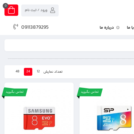
0
ورود / ثبت نام
09113879295
 ما
درباره ما
48
24
12
تعداد نمایش
تماس بگیرید
تماس بگیرید