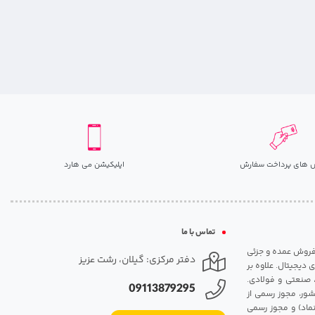
 های پرداخت سفارش
اپلیکیشن می هارد
تماس با ما
مت روزانه هارد. شروع فعالیت: سال 1395. نوع فعالیت: فروش عمده و جزئی
دفتر مرکزی: گیلان، رشت عزیز
 دیجیتال. علاوه بر
، صنعتی و فولادی.
09113879295
شور، مجوز رسمی از
ماد) و مجوز رسمی