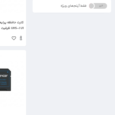
فقط آیتم‌های ویژه
خیر
بله
.
UHS-I U1 ظرفیت ۸ گیگابایت
.