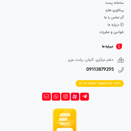
سامانه پست
ریکاوری هارد
تماس با ما
درباره ما
قوانین و مقررات
درباره ما
دفتر مرکزی: گیلان، رشت عزیز
09113879295
m.m.saber.n@gmail.com