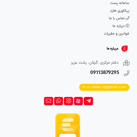
سامانه پست
ریکاوری هارد
تماس با ما
درباره ما
قوانین و مقررات
درباره ما
دفتر مرکزی: گیلان، رشت عزیز
09113879295
m.m.saber.n@gmail.com