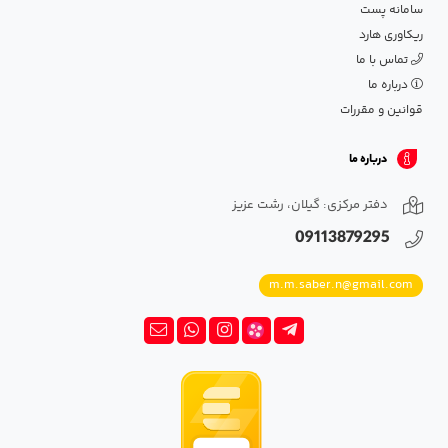
سامانه پست
ریکاوری هارد
تماس با ما
درباره ما
قوانین و مقررات
درباره ما
دفتر مرکزی: گیلان، رشت عزیز
09113879295
m.m.saber.n@gmail.com