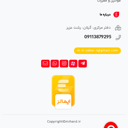
قوانین و مقررات
درباره ما
دفتر مرکزی: گیلان، رشت عزیز
09113879295
m.m.saber.n@gmail.com
Copyright©mihard.ir