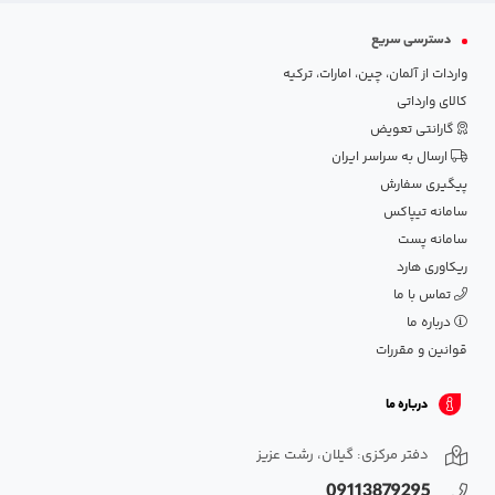
دسترسی سریع
واردات از آلمان، چین، امارات، ترکیه
کالای وارداتی
گارانتی تعویض
ارسال به سراسر ایران
پیگیری سفارش
سامانه تیپاکس
سامانه پست
ریکاوری هارد
تماس با ما
درباره ما
قوانین و مقررات
درباره ما
دفتر مرکزی: گیلان، رشت عزیز
09113879295