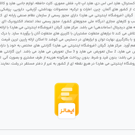
 اکسترنال، هارد اس اس دی، هارد لپ تاپ، فلش مموری، کارت حافظه، لوازم جانبی هارد و کالای
ات از کشور های آلمان، چین، امارات و ترکیه؛ محصولات بهداشتی، آرایشی، دارویی، پزشکی
 گیلان {فروشگاه اینترنتی می هارد} دارای مجوز رسمی از سازمان نظام صنفی رایانه ای ک
 و کارهای مجازی (درگاه ملی مجوزهای کشور)، مجوز رسمی نماد اعتماد الکترونیک (ای ن
 های دیجیتال (ساماندهی) می باشد. مرکز هارد گیلان {فروشگاه اینترنتی می هارد} با ارائه
تلاش می کند تا نیازهای متفاوت مشتریان با کاربری های متفاوت آنان را برآورده سازد. با د
 با بکارگیری نهایت توان و ابزارهای در دسترس می کوشد تا امکان ارائه پایین ترین قیمت 
م آورد. مرکز هارد گیلان {فروشگاه اینترنتی می هارد} گارانتی های مختص به خود را داراس
شامل 1 سال تعویض می هارد، 2 سال تعویض می هارد و 3 سال تعویض می هارد می باشد.
 می باشد؛ بدون قید و شرط، بدون پرداخت هرگونه هزینه از طرف مشتری و بصورت آنی. لا
روشگاه اینترنتی می هارد} در هیچ نقطه ای از کشور به غیر از دفتر مستقر در رشت، نمای