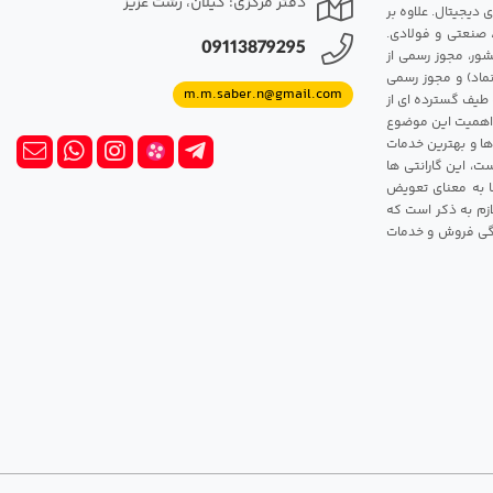
دفتر مرکزی: گیلان، رشت عزیز
 دیجیتال. علاوه بر
، صنعتی و فولادی.
09113879295
شور، مجوز رسمی از
ماد) و مجوز رسمی
m.m.saber.n@gmail.com
 طیف گسترده ای از
رک اهمیت این موضوع
ها و بهترین خدمات
ت، این گارانتی ها
 این گارانتی ها به معنای تعویض
زم به ذکر است که
ندگی فروش و خدمات