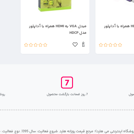
.
مبدل VGA به HDMI همراه با آداپتور
مدل HDCP
ول
7 روز ضمانت بازگشت محصول
روش
مرکز هارد گیلان {فروشگاه اینترنتی می هارد}؛ مرجع قی