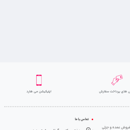
 های پرداخت سفارش
اپلیکیشن می هارد
تماس با ما
مت روزانه هارد. شروع فعالیت: سال 1395. نوع فعالیت: فروش عمده و جزئی