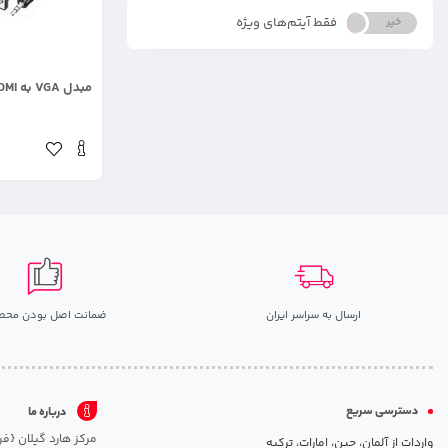
فقط آیتم‌های ویژه
خیر
بله
.
مبدل VGA به HDMI همراه با آداپتور
ارسال به سراسر ایران
ضمانت اصل بودن محص
دسترسی سریع
درباره ما
واردات از آلمان، چین، امارات، ترکیه