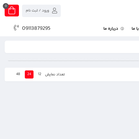
0
ورود / ثبت نام
09113879295
 ما
درباره ما
48
24
12
تعداد نمایش