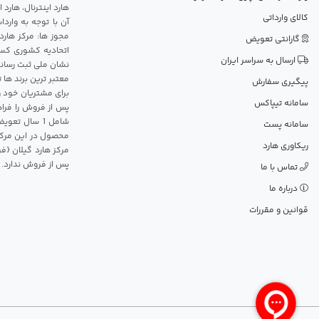
هارد اینترنال، هارد
کالای وارداتی
آن با توجه به وارد
مجوز ها: مرکز هارد
گارانتی تعویض
اتحادیه کشوری کسب
ارسال به سراسر ایران
نشان ملی ثبت رسانه
معتبر ترین برند ها 
پیگیری سفارش
برای مشتریان خود و
سامانه تیپاکس
پس از فروش را فراه
سامانه پست
محصول در این مرکز
ریکاوری هارد
مرکز هارد گیلان {ف
پس از فروش ندارد.
تماس با ما
درباره ما
قوانین و مقررات