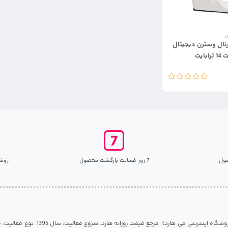
ن
نال وسترن دیجیتال
ایت
ول
7 روز ضمانت بازگشت محصول
روش
مرکز هارد گیلان {فروشگاه اینترنتی می هارد}؛ مرجع قی