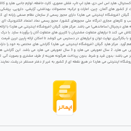
 اکسترنال، هارد اس اس دی، هارد لپ تاپ، فلش مموری، کارت حافظه، لوازم جانبی هارد و کالای
ات از کشور های آلمان، چین، امارات و ترکیه؛ محصولات بهداشتی، آرایشی، دارویی، پزشکی
 گیلان {فروشگاه اینترنتی می هارد} دارای مجوز رسمی از سازمان نظام صنفی رایانه ای ک
 و کارهای مجازی (درگاه ملی مجوزهای کشور)، مجوز رسمی نماد اعتماد الکترونیک (ای ن
 های دیجیتال (ساماندهی) می باشد. مرکز هارد گیلان {فروشگاه اینترنتی می هارد} با ارائه
تلاش می کند تا نیازهای متفاوت مشتریان با کاربری های متفاوت آنان را برآورده سازد. با د
 با بکارگیری نهایت توان و ابزارهای در دسترس می کوشد تا امکان ارائه پایین ترین قیمت 
م آورد. مرکز هارد گیلان {فروشگاه اینترنتی می هارد} گارانتی های مختص به خود را داراس
شامل 1 سال تعویض می هارد، 2 سال تعویض می هارد و 3 سال تعویض می هارد می باشد.
 می باشد؛ بدون قید و شرط، بدون پرداخت هرگونه هزینه از طرف مشتری و بصورت آنی. لا
روشگاه اینترنتی می هارد} در هیچ نقطه ای از کشور به غیر از دفتر مستقر در رشت، نمای