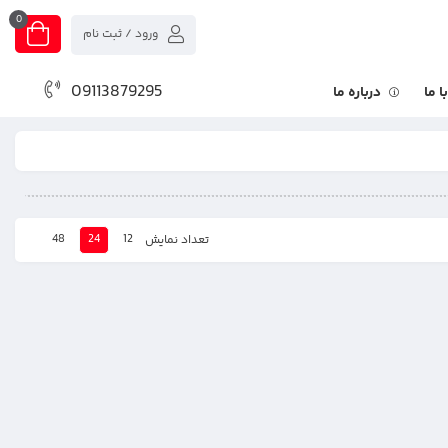
0
ورود / ثبت نام
09113879295
 ما
درباره ما
48
24
12
تعداد نمایش