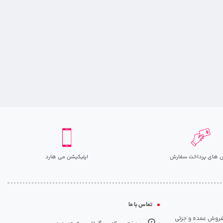
 های پرداخت سفارش
اپلیکیشن می هارد
تماس با ما
مت روزانه هارد. شروع فعالیت: سال 1395. نوع فعالیت: فروش عمده و جزئی