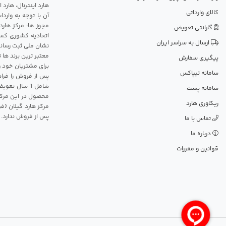
هارد اینترنال، هارد
کالای وارداتی
آن با توجه به وارد
مجوز ها: مرکز هارد
گارانتی تعویض
اتحادیه کشوری کسب
ارسال به سراسر ایران
نشان ملی ثبت رسانه
معتبر ترین برند ها 
پیگیری سفارش
برای مشتریان خود و
سامانه تیپاکس
پس از فروش را فراه
سامانه پست
محصول در این مرکز
ریکاوری هارد
مرکز هارد گیلان {ف
پس از فروش ندارد.
تماس با ما
درباره ما
قوانین و مقررات