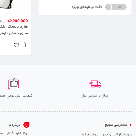
فقط آیتم‌های ویژه
خیر
بله
149,900,000
توما
هارد دیسک اینتر
سری بنفش ظرفیت 14 تراب
ارسال به سراسر ایران
ضمانت اصل بودن محص
دسترسی سریع
درباره ما
واردات از آلمان، چین، امارات، ترکیه