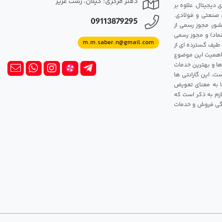
دفتر مرکزی: گیلان، رشت عزیز
 دیجیتال. علاوه بر
، صنعتی و فولادی.
09113879295
شور، مجوز رسمی از
ماد) و مجوز رسمی
m.m.saber.n@gmail.com
 طیف گسترده ای از
رک اهمیت این موضوع
ها و بهترین خدمات
ت، این گارانتی ها
 این گارانتی ها به معنای تعویض
زم به ذکر است که
ندگی فروش و خدمات