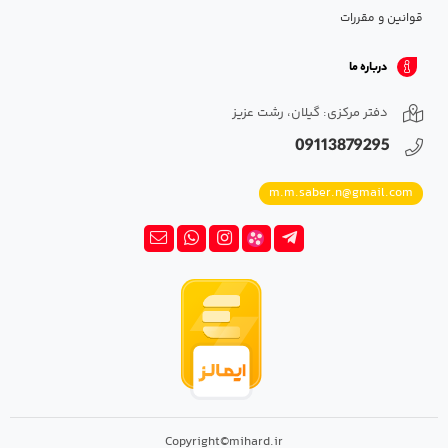
قوانین و مقررات
درباره ما
دفتر مرکزی: گیلان، رشت عزیز
09113879295
m.m.saber.n@gmail.com
Copyright©mihard.ir