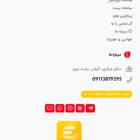
سامانه تیپاکس
سامانه پست
ریکاوری هارد
تماس با ما
درباره ما
قوانین و مقررات
درباره ما
دفتر مرکزی: گیلان، رشت عزیز
09113879295
m.m.saber.n@gmail.com