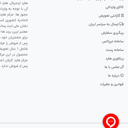
هارد اینترنال، هارد
کالای وارداتی
آن با توجه به وارد
مجوز ها: مرکز هارد
گارانتی تعویض
اتحادیه کشوری کسب
ارسال به سراسر ایران
نشان ملی ثبت رسانه
معتبر ترین برند ها 
پیگیری سفارش
برای مشتریان خود و
سامانه تیپاکس
پس از فروش را فراه
سامانه پست
محصول در این مرکز
ریکاوری هارد
مرکز هارد گیلان {ف
پس از فروش ندارد.
تماس با ما
درباره ما
قوانین و مقررات