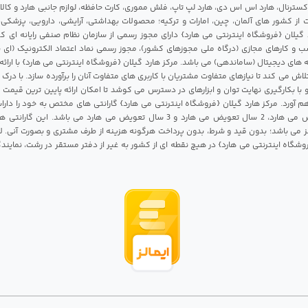
 اکسترنال، هارد اس اس دی، هارد لپ تاپ، فلش مموری، کارت حافظه، لوازم جانبی هارد و کالای
ات از کشور های آلمان، چین، امارات و ترکیه؛ محصولات بهداشتی، آرایشی، دارویی، پزشکی
 گیلان {فروشگاه اینترنتی می هارد} دارای مجوز رسمی از سازمان نظام صنفی رایانه ای ک
 و کارهای مجازی (درگاه ملی مجوزهای کشور)، مجوز رسمی نماد اعتماد الکترونیک (ای ن
 های دیجیتال (ساماندهی) می باشد. مرکز هارد گیلان {فروشگاه اینترنتی می هارد} با ارائه
تلاش می کند تا نیازهای متفاوت مشتریان با کاربری های متفاوت آنان را برآورده سازد. با د
 با بکارگیری نهایت توان و ابزارهای در دسترس می کوشد تا امکان ارائه پایین ترین قیمت 
م آورد. مرکز هارد گیلان {فروشگاه اینترنتی می هارد} گارانتی های مختص به خود را داراس
شامل 1 سال تعویض می هارد، 2 سال تعویض می هارد و 3 سال تعویض می هارد می باشد.
 می باشد؛ بدون قید و شرط، بدون پرداخت هرگونه هزینه از طرف مشتری و بصورت آنی. لا
روشگاه اینترنتی می هارد} در هیچ نقطه ای از کشور به غیر از دفتر مستقر در رشت، نمای