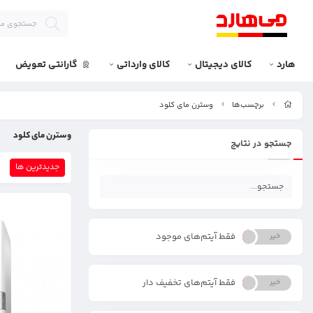
هارد
کالای دیجیتال
کالای وارداتی
گارانتی تعویض
برچسب‌ها
وسترن مای کلود
وسترن مای کلود
جستجو در نتایج
جدیدترین ها
فقط آیتم‌های موجود
خیر
بله
فقط آیتم‌های تخفیف دار
خیر
بله