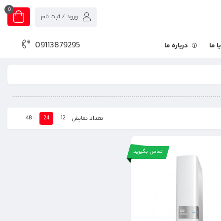
0
ورود / ثبت نام
09113879295
 ما
درباره ما
48
24
12
تعداد نمایش
تماس بگیرید