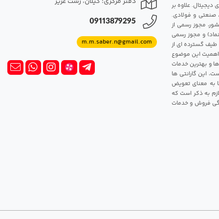
دفتر مرکزی: گیلان، رشت عزیز
 دیجیتال. علاوه بر
، صنعتی و فولادی.
09113879295
شور، مجوز رسمی از
ماد) و مجوز رسمی
m.m.saber.n@gmail.com
 طیف گسترده ای از
رک اهمیت این موضوع
ها و بهترین خدمات
ت، این گارانتی ها
 این گارانتی ها به معنای تعویض
زم به ذکر است که
ندگی فروش و خدمات