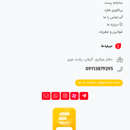
سامانه پست
ریکاوری هارد
تماس با ما
درباره ما
قوانین و مقررات
درباره ما
دفتر مرکزی: گیلان، رشت عزیز
09113879295
m.m.saber.n@gmail.com