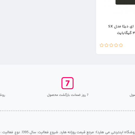
هارد اس اس دی ای دیتا مدل SX
ول
7 روز ضمانت بازگشت محصول
روش
مرکز هارد گیلان {فروشگاه اینترنتی می هارد}؛ مرجع قی