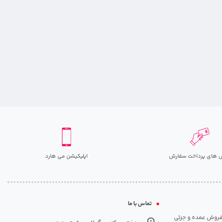
 های پرداخت سفارش
اپلیکیشن می هارد
تماس با ما
مت روزانه هارد. شروع فعالیت: سال 1395. نوع فعالیت: فروش عمده و جزئی