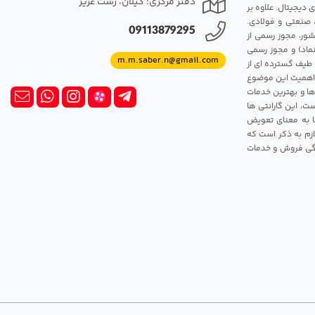
دفتر مرکزی: گیلان، رشت عزیز
 دیجیتال. علاوه بر
، صنعتی و فولادی.
09113879295
شور، مجوز رسمی از
ماد) و مجوز رسمی
m.m.saber.n@gmail.com
 طیف گسترده ای از
رک اهمیت این موضوع
ها و بهترین خدمات
ت، این گارانتی ها
 این گارانتی ها به معنای تعویض
زم به ذکر است که
ندگی فروش و خدمات