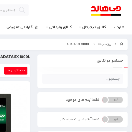
هارد
کالای دیجیتال
کالای وارداتی
گارانتی تعویض
برچسب‌ها
ADATA SX 1000L
ADATA SX 1000L
جستجو در نتایج
جدیدترین ها
فقط آیتم‌های موجود
خیر
بله
فقط آیتم‌های تخفیف دار
خیر
بله