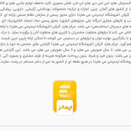
 اکسترنال، هارد اس اس دی، هارد لپ تاپ، فلش مموری، کارت حافظه، لوازم جانبی هارد و کالای
ات از کشور های آلمان، چین، امارات و ترکیه؛ محصولات بهداشتی، آرایشی، دارویی، پزشکی
 گیلان {فروشگاه اینترنتی می هارد} دارای مجوز رسمی از سازمان نظام صنفی رایانه ای ک
 و کارهای مجازی (درگاه ملی مجوزهای کشور)، مجوز رسمی نماد اعتماد الکترونیک (ای ن
 های دیجیتال (ساماندهی) می باشد. مرکز هارد گیلان {فروشگاه اینترنتی می هارد} با ارائه
تلاش می کند تا نیازهای متفاوت مشتریان با کاربری های متفاوت آنان را برآورده سازد. با د
 با بکارگیری نهایت توان و ابزارهای در دسترس می کوشد تا امکان ارائه پایین ترین قیمت 
م آورد. مرکز هارد گیلان {فروشگاه اینترنتی می هارد} گارانتی های مختص به خود را داراس
شامل 1 سال تعویض می هارد، 2 سال تعویض می هارد و 3 سال تعویض می هارد می باشد.
 می باشد؛ بدون قید و شرط، بدون پرداخت هرگونه هزینه از طرف مشتری و بصورت آنی. لا
روشگاه اینترنتی می هارد} در هیچ نقطه ای از کشور به غیر از دفتر مستقر در رشت، نمای