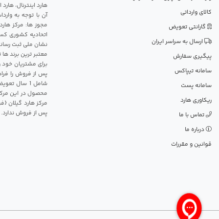
هارد اینترنال، هارد
کالای وارداتی
آن با توجه به وارد
مجوز ها: مرکز هارد
گارانتی تعویض
اتحادیه کشوری کسب
ارسال به سراسر ایران
نشان ملی ثبت رسانه
معتبر ترین برند ها 
پیگیری سفارش
برای مشتریان خود و
سامانه تیپاکس
پس از فروش را فراه
سامانه پست
محصول در این مرکز
ریکاوری هارد
مرکز هارد گیلان {ف
پس از فروش ندارد.
تماس با ما
درباره ما
قوانین و مقررات