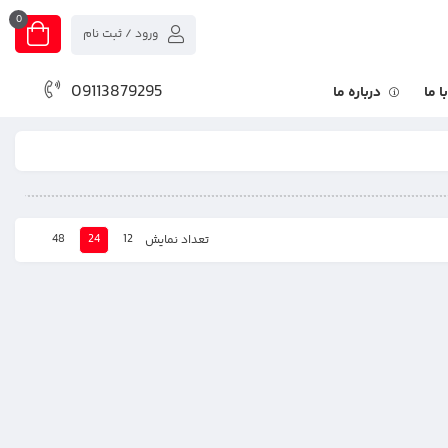
0
ورود / ثبت نام
09113879295
 ما
درباره ما
48
24
12
تعداد نمایش