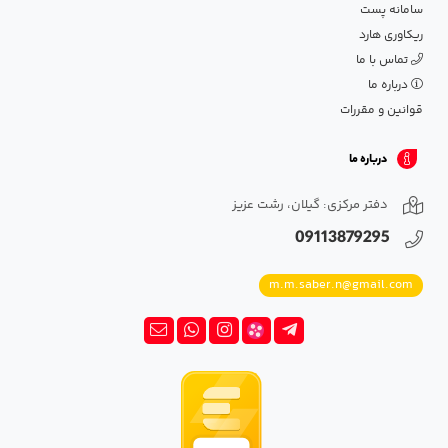
سامانه پست
ریکاوری هارد
تماس با ما
درباره ما
قوانین و مقررات
درباره ما
دفتر مرکزی: گیلان، رشت عزیز
09113879295
m.m.saber.n@gmail.com