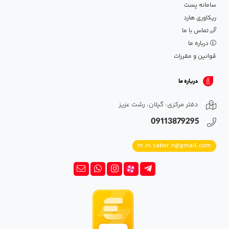
سامانه پست
ریکاوری هارد
تماس با ما
درباره ما
قوانین و مقررات
درباره ما
دفتر مرکزی: گیلان، رشت عزیز
09113879295
m.m.saber.n@gmail.com