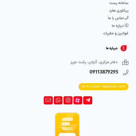
سامانه پست
ریکاوری هارد
تماس با ما
درباره ما
قوانین و مقررات
درباره ما
دفتر مرکزی: گیلان، رشت عزیز
09113879295
m.m.saber.n@gmail.com