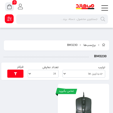
0
برچسب‌ها
BM3230
BM3230
فیلتر
ترتیب
تعداد نمایش
تماس بگیرید