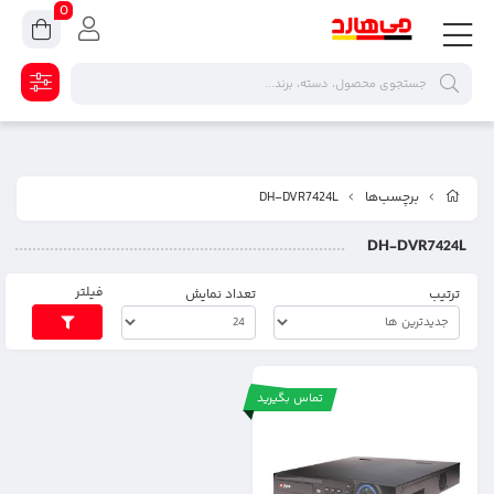
0
برچسب‌ها
DH-DVR7424L
DH-DVR7424L
فیلتر
ترتیب
تعداد نمایش
تماس بگیرید