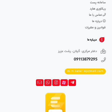
سامانه پست
ریکاوری هارد
تماس با ما
درباره ما
قوانین و مقررات
درباره ما
دفتر مرکزی: گیلان، رشت عزیز
09113879295
m.m.saber.n@gmail.com