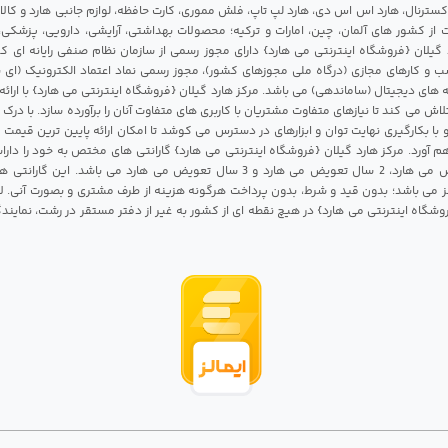
 اکسترنال، هارد اس اس دی، هارد لپ تاپ، فلش مموری، کارت حافظه، لوازم جانبی هارد و کالای
ات از کشور های آلمان، چین، امارات و ترکیه؛ محصولات بهداشتی، آرایشی، دارویی، پزشکی
 گیلان {فروشگاه اینترنتی می هارد} دارای مجوز رسمی از سازمان نظام صنفی رایانه ای ک
 و کارهای مجازی (درگاه ملی مجوزهای کشور)، مجوز رسمی نماد اعتماد الکترونیک (ای ن
 های دیجیتال (ساماندهی) می باشد. مرکز هارد گیلان {فروشگاه اینترنتی می هارد} با ارائه
تلاش می کند تا نیازهای متفاوت مشتریان با کاربری های متفاوت آنان را برآورده سازد. با د
 با بکارگیری نهایت توان و ابزارهای در دسترس می کوشد تا امکان ارائه پایین ترین قیمت 
م آورد. مرکز هارد گیلان {فروشگاه اینترنتی می هارد} گارانتی های مختص به خود را داراس
شامل 1 سال تعویض می هارد، 2 سال تعویض می هارد و 3 سال تعویض می هارد می باشد.
 می باشد؛ بدون قید و شرط، بدون پرداخت هرگونه هزینه از طرف مشتری و بصورت آنی. لا
روشگاه اینترنتی می هارد} در هیچ نقطه ای از کشور به غیر از دفتر مستقر در رشت، نمای