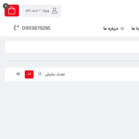
0
ورود / ثبت نام
09113879295
 ما
درباره ما
48
24
12
تعداد نمایش