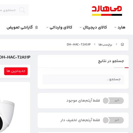
هارد
کالای دیجیتال
کالای وارداتی
گارانتی تعویض
برچسب‌ها
DH-HAC-T2A51P
DH-HAC-T2A51P
جستجو در نتایج
جدیدترین ها
فقط آیتم‌های موجود
خیر
بله
فقط آیتم‌های تخفیف دار
خیر
بله