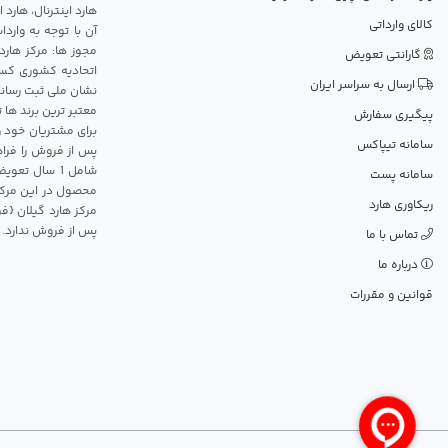
هارد اینترنال، هارد
کالای وارداتی
آن با توجه به وارد
مجوز ها: مرکز هارد
گارانتی تعویض
اتحادیه کشوری کسب
ارسال به سراسر ایران
نشان ملی ثبت رسانه
معتبر ترین برند ها 
پیگیری سفارش
برای مشتریان خود و
سامانه تیپاکس
پس از فروش را فراه
سامانه پست
محصول در این مرکز
ریکاوری هارد
مرکز هارد گیلان {ف
پس از فروش ندارد.
تماس با ما
درباره ما
قوانین و مقررات