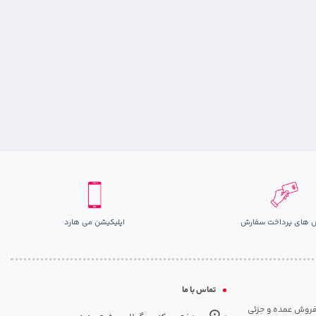
 های پرداخت سفارش
اپلیکیشن می هارد
تماس با ما
مت روزانه هارد. شروع فعالیت: سال 1395. نوع فعالیت: فروش عمده و جزئی