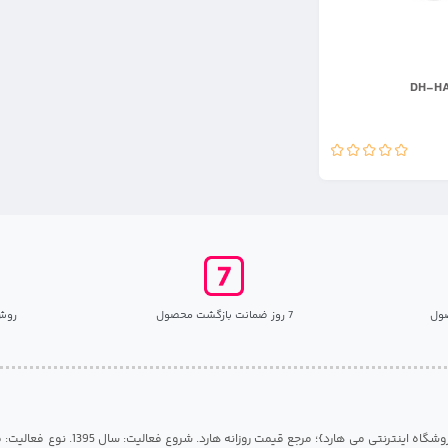
ول
7 روز ضمانت بازگشت محصول
روش
مرکز هارد گیلان {فروشگاه اینترنتی می هارد}؛ مرجع قی