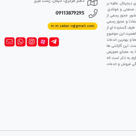
دفتر مرکزی: گیلان، رشت عزیز
 دیجیتال. علاوه بر
، صنعتی و فولادی.
09113879295
شور، مجوز رسمی از
ماد) و مجوز رسمی
m.m.saber.n@gmail.com
 طیف گسترده ای از
رک اهمیت این موضوع
ها و بهترین خدمات
ت، این گارانتی ها
 این گارانتی ها به معنای تعویض
زم به ذکر است که
ندگی فروش و خدمات