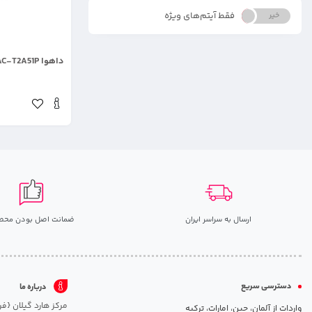
فقط آیتم‌های ویژه
خیر
بله
.
داهوا DH-HAC-T2A51P
ارسال به سراسر ایران
ضمانت اصل بودن محص
دسترسی سریع
درباره ما
واردات از آلمان، چین، امارات، ترکیه