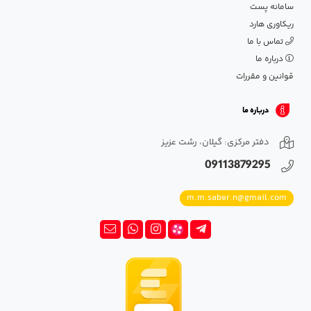
سامانه پست
ریکاوری هارد
تماس با ما
درباره ما
قوانین و مقررات
درباره ما
دفتر مرکزی: گیلان، رشت عزیز
09113879295
m.m.saber.n@gmail.com