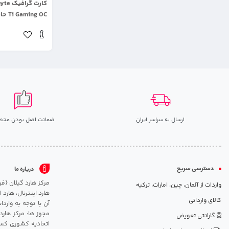
Ti Gaming OC حافظه 8 گیگابایت
ارسال به سراسر ایران
ضمانت اصل بودن محص
دسترسی سریع
درباره ما
واردات از آلمان، چین، امارات، ترکیه
هارد اینترنال، هارد
کالای وارداتی
آن با توجه به وارد
مجوز ها: مرکز هارد
گارانتی تعویض
اتحادیه کشوری کسب