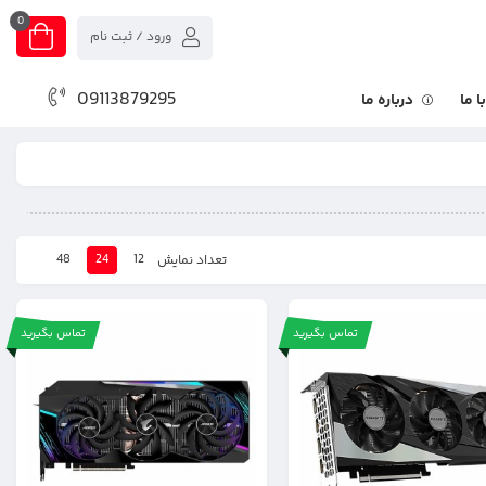
0
ورود / ثبت نام
09113879295
 ما
درباره ما
48
24
12
تعداد نمایش
تماس بگیرید
تماس بگیرید