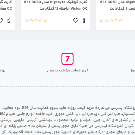
کارت گرافیک Gigabyte مدل RTX 3070
کارت گرافیک Gigabyte مدل RTX 3060
Vision OC حافظه 12 گیگابایت
Gaming OC حافظه 8
ول
7 روز ضمانت بازگشت محصول
روش
مرکز هارد گیلان {فروشگاه اینترنتی می هارد}؛ مرجع قی
 اکسترنال، هارد اس اس دی، هارد لپ تاپ، فلش مموری، کارت حافظه، لوازم جانبی هارد و کالای
ات از کشور های آلمان، چین، امارات و ترکیه؛ محصولات بهداشتی، آرایشی، دارویی، پزشکی
 گیلان {فروشگاه اینترنتی می هارد} دارای مجوز رسمی از سازمان نظام صنفی رایانه ای ک
 و کارهای مجازی (درگاه ملی مجوزهای کشور)، مجوز رسمی نماد اعتماد الکترونیک (ای ن