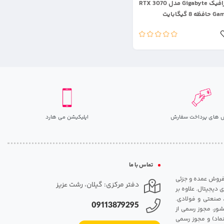
کارت گرافیک Gigabyte مدل RTX 3070
 گیگابایت
 های پرداخت سفارش
اپلیکیشن می هارد
تماس با ما
مت روزانه هارد. شروع فعالیت: سال 1395. نوع فعالیت: فروش عمده و جزئی
دفتر مرکزی: گیلان، رشت عزیز
 دیجیتال. علاوه بر
، صنعتی و فولادی.
09113879295
شور، مجوز رسمی از
ماد) و مجوز رسمی