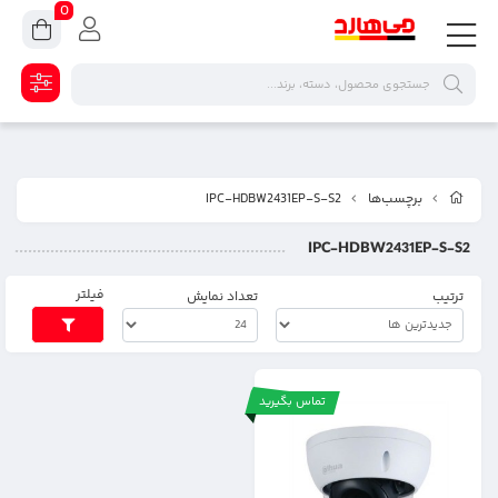
0
برچسب‌ها
IPC-HDBW2431EP-S-S2
IPC-HDBW2431EP-S-S2
فیلتر
ترتیب
تعداد نمایش
تماس بگیرید