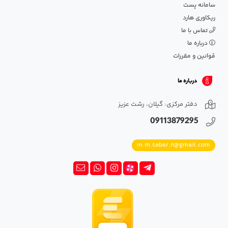
سامانه پست
ریکاوری هارد
تماس با ما
درباره ما
قوانین و مقررات
درباره ما
دفتر مرکزی: گیلان، رشت عزیز
09113879295
m.m.saber.n@gmail.com