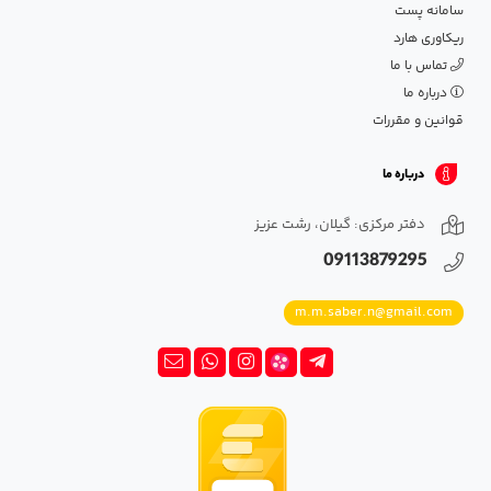
سامانه پست
ریکاوری هارد
تماس با ما
درباره ما
قوانین و مقررات
درباره ما
دفتر مرکزی: گیلان، رشت عزیز
09113879295
m.m.saber.n@gmail.com