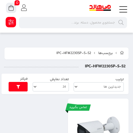
0
برچسب‌ها
IPC-HFW2230SP-S-S2
IPC-HFW2230SP-S-S2
فیلتر
ترتیب
تعداد نمایش
تماس بگیرید