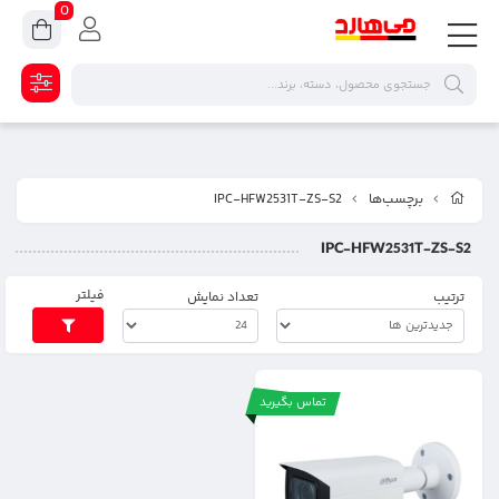
0
برچسب‌ها
IPC-HFW2531T-ZS-S2
IPC-HFW2531T-ZS-S2
فیلتر
ترتیب
تعداد نمایش
تماس بگیرید