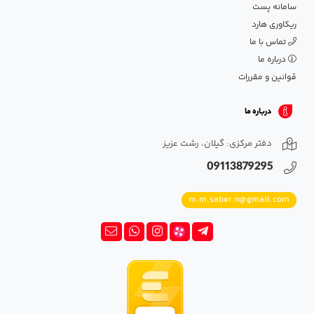
سامانه پست
ریکاوری هارد
تماس با ما
درباره ما
قوانین و مقررات
درباره ما
دفتر مرکزی: گیلان، رشت عزیز
09113879295
m.m.saber.n@gmail.com