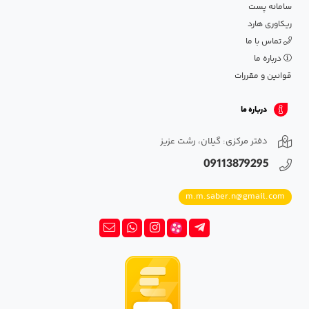
سامانه پست
ریکاوری هارد
تماس با ما
درباره ما
قوانین و مقررات
درباره ما
دفتر مرکزی: گیلان، رشت عزیز
09113879295
m.m.saber.n@gmail.com