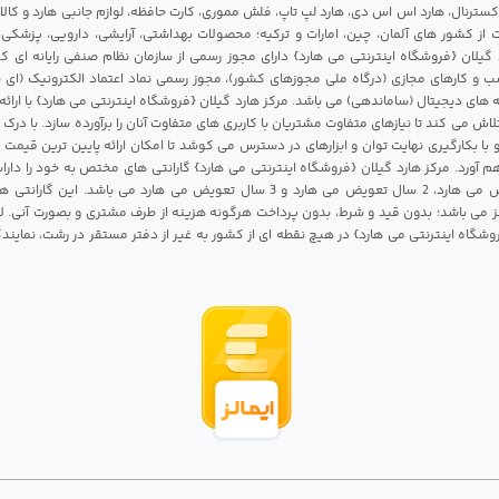
 اکسترنال، هارد اس اس دی، هارد لپ تاپ، فلش مموری، کارت حافظه، لوازم جانبی هارد و کالای
ات از کشور های آلمان، چین، امارات و ترکیه؛ محصولات بهداشتی، آرایشی، دارویی، پزشکی
 گیلان {فروشگاه اینترنتی می هارد} دارای مجوز رسمی از سازمان نظام صنفی رایانه ای ک
 و کارهای مجازی (درگاه ملی مجوزهای کشور)، مجوز رسمی نماد اعتماد الکترونیک (ای ن
 های دیجیتال (ساماندهی) می باشد. مرکز هارد گیلان {فروشگاه اینترنتی می هارد} با ارائه
تلاش می کند تا نیازهای متفاوت مشتریان با کاربری های متفاوت آنان را برآورده سازد. با د
 با بکارگیری نهایت توان و ابزارهای در دسترس می کوشد تا امکان ارائه پایین ترین قیمت 
م آورد. مرکز هارد گیلان {فروشگاه اینترنتی می هارد} گارانتی های مختص به خود را داراس
شامل 1 سال تعویض می هارد، 2 سال تعویض می هارد و 3 سال تعویض می هارد می باشد.
 می باشد؛ بدون قید و شرط، بدون پرداخت هرگونه هزینه از طرف مشتری و بصورت آنی. لا
روشگاه اینترنتی می هارد} در هیچ نقطه ای از کشور به غیر از دفتر مستقر در رشت، نمای