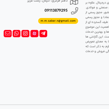
دفتر مرکزی: گیلان، رشت عزیز
 دیجیتال. علاوه بر
، صنعتی و فولادی.
09113879295
شور، مجوز رسمی از
ماد) و مجوز رسمی
m.m.saber.n@gmail.com
 طیف گسترده ای از
رک اهمیت این موضوع
ها و بهترین خدمات
ت، این گارانتی ها
 این گارانتی ها به معنای تعویض
زم به ذکر است که
ندگی فروش و خدمات