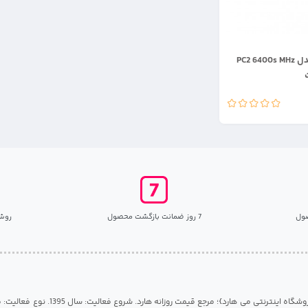
رم لپ تاپ نانیا مدل PC2 6400s MHz
ول
7 روز ضمانت بازگشت محصول
روش
مرکز هارد گیلان {فروشگاه اینترنتی می هارد}؛ مرجع قی