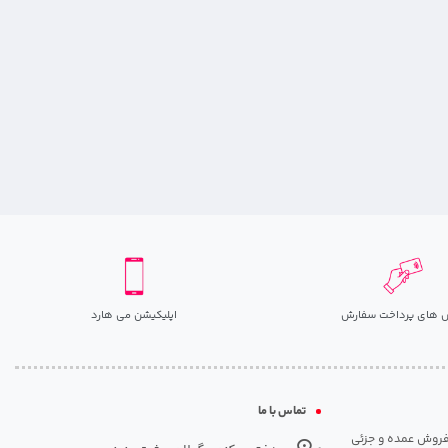
 های پرداخت سفارش
اپلیکیشن می هارد
تماس با ما
مت روزانه هارد. شروع فعالیت: سال 1395. نوع فعالیت: فروش عمده و جزئی