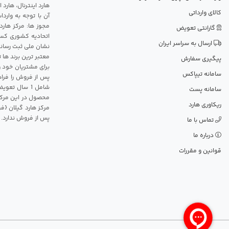
هارد اینترنال، هارد
کالای وارداتی
آن با توجه به وارد
مجوز ها: مرکز هارد
گارانتی تعویض
اتحادیه کشوری کسب
ارسال به سراسر ایران
نشان ملی ثبت رسانه
معتبر ترین برند ها 
پیگیری سفارش
برای مشتریان خود و
سامانه تیپاکس
پس از فروش را فراه
سامانه پست
محصول در این مرکز
ریکاوری هارد
مرکز هارد گیلان {ف
پس از فروش ندارد.
تماس با ما
درباره ما
قوانین و مقررات