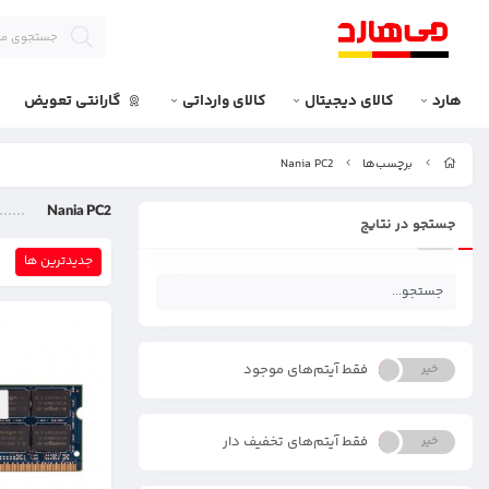
هارد
کالای دیجیتال
کالای وارداتی
گارانتی تعویض
برچسب‌ها
Nania PC2
Nania PC2
جستجو در نتایج
جدیدترین ها
فقط آیتم‌های موجود
خیر
بله
فقط آیتم‌های تخفیف دار
خیر
بله