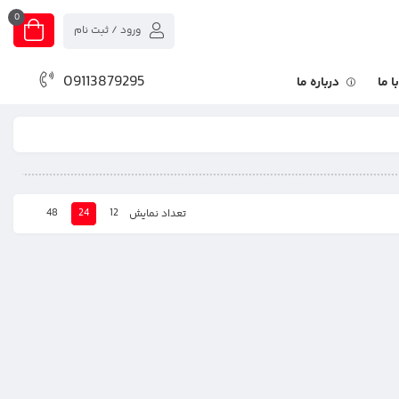
0
ورود / ثبت نام
09113879295
 ما
درباره ما
48
24
12
تعداد نمایش