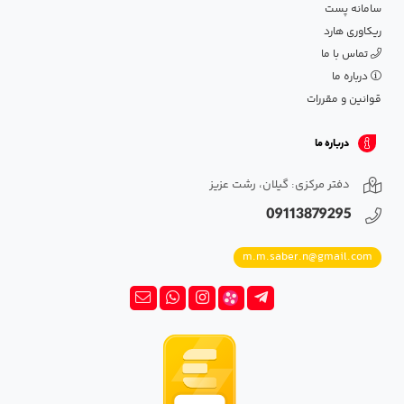
سامانه پست
ریکاوری هارد
تماس با ما
درباره ما
قوانین و مقررات
درباره ما
دفتر مرکزی: گیلان، رشت عزیز
09113879295
m.m.saber.n@gmail.com