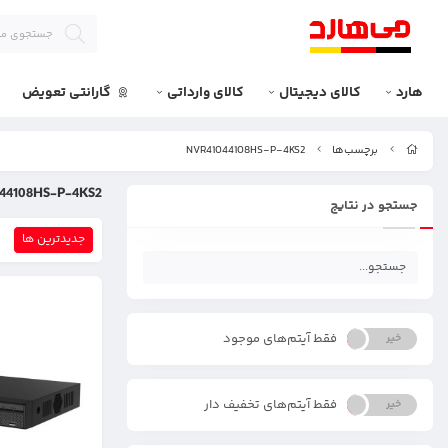
هارد
کالای دیجیتال
کالای وارداتی
گارانتی تعویض
برچسب‌ها
NVR41044108HS-P-4KS2
44108HS-P-4KS2
جستجو در نتایج
جدیدترین ها
فقط آیتم‌های موجود
خیر
بله
فقط آیتم‌های تخفیف دار
خیر
بله