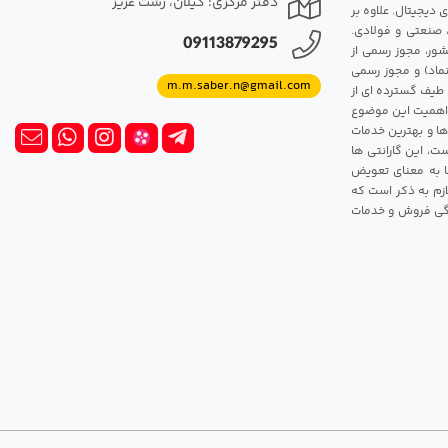
دفتر مرکزی: گیلان، رشت عزیز
 دیجیتال. علاوه بر
، صنعتی و فولادی.
09113879295
شور، مجوز رسمی از
ماد) و مجوز رسمی
m.m.saber.n@gmail.com
 طیف گسترده ای از
رک اهمیت این موضوع
ها و بهترین خدمات
ت، این گارانتی ها
 این گارانتی ها به معنای تعویض
زم به ذکر است که
ندگی فروش و خدمات