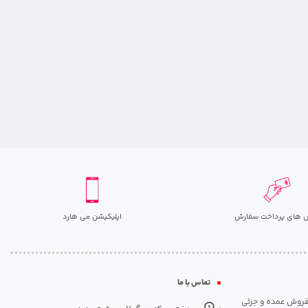
 های پرداخت سفارش
اپلیکیشن می هارد
تماس با ما
مت روزانه هارد. شروع فعالیت: سال 1395. نوع فعالیت: فروش عمده و جزئی