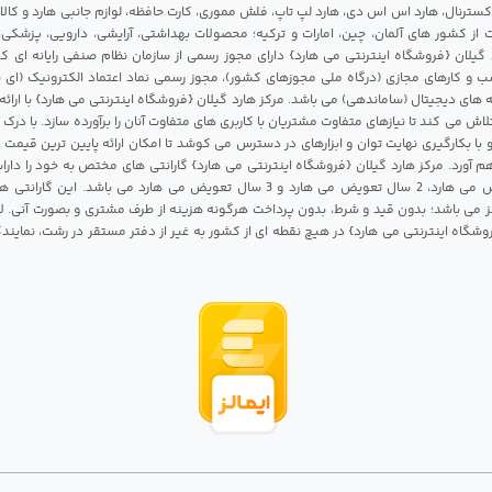
 اکسترنال، هارد اس اس دی، هارد لپ تاپ، فلش مموری، کارت حافظه، لوازم جانبی هارد و کالای
ات از کشور های آلمان، چین، امارات و ترکیه؛ محصولات بهداشتی، آرایشی، دارویی، پزشکی
 گیلان {فروشگاه اینترنتی می هارد} دارای مجوز رسمی از سازمان نظام صنفی رایانه ای ک
 و کارهای مجازی (درگاه ملی مجوزهای کشور)، مجوز رسمی نماد اعتماد الکترونیک (ای ن
 های دیجیتال (ساماندهی) می باشد. مرکز هارد گیلان {فروشگاه اینترنتی می هارد} با ارائه
تلاش می کند تا نیازهای متفاوت مشتریان با کاربری های متفاوت آنان را برآورده سازد. با د
 با بکارگیری نهایت توان و ابزارهای در دسترس می کوشد تا امکان ارائه پایین ترین قیمت 
م آورد. مرکز هارد گیلان {فروشگاه اینترنتی می هارد} گارانتی های مختص به خود را داراس
شامل 1 سال تعویض می هارد، 2 سال تعویض می هارد و 3 سال تعویض می هارد می باشد.
 می باشد؛ بدون قید و شرط، بدون پرداخت هرگونه هزینه از طرف مشتری و بصورت آنی. لا
روشگاه اینترنتی می هارد} در هیچ نقطه ای از کشور به غیر از دفتر مستقر در رشت، نمای