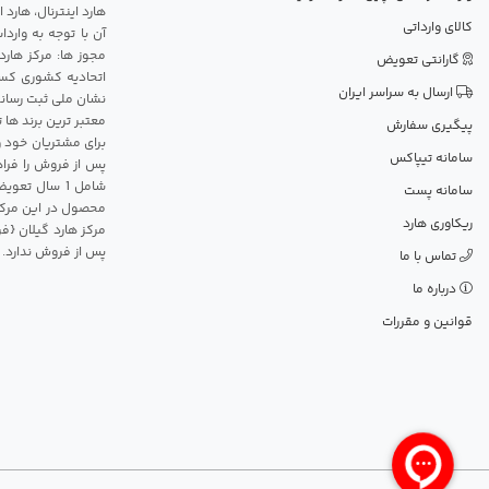
هارد اینترنال، هارد
کالای وارداتی
آن با توجه به وارد
مجوز ها: مرکز هارد
گارانتی تعویض
اتحادیه کشوری کسب
ارسال به سراسر ایران
نشان ملی ثبت رسانه
معتبر ترین برند ها 
پیگیری سفارش
برای مشتریان خود و
سامانه تیپاکس
پس از فروش را فراه
سامانه پست
محصول در این مرکز
ریکاوری هارد
مرکز هارد گیلان {ف
پس از فروش ندارد.
تماس با ما
درباره ما
قوانین و مقررات