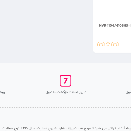
نال داهوا NVR4104/4108HS-P-
ول
7 روز ضمانت بازگشت محصول
روش
مرکز هارد گیلان {فروشگاه اینترنتی می هارد}؛ مرجع قی