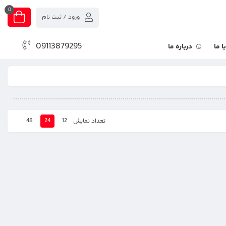
0
ورود / ثبت نام
09113879295
 ما
درباره ما
48
24
12
تعداد نمایش