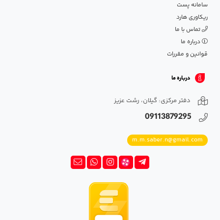
سامانه پست
ریکاوری هارد
تماس با ما
درباره ما
قوانین و مقررات
درباره ما
دفتر مرکزی: گیلان، رشت عزیز
09113879295
m.m.saber.n@gmail.com