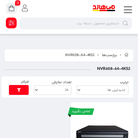
0
برچسب‌ها
NVR608-64-4KS2
NVR608-64-4KS2
فیلتر
ترتیب
تعداد نمایش
تماس بگیرید