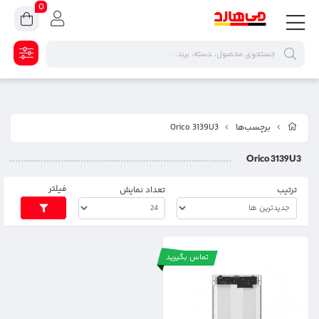
0
برچسب‌ها
Orico 3139U3
Orico 3139U3
فیلتر
ترتیب
تعداد نمایش
تماس بگیرید