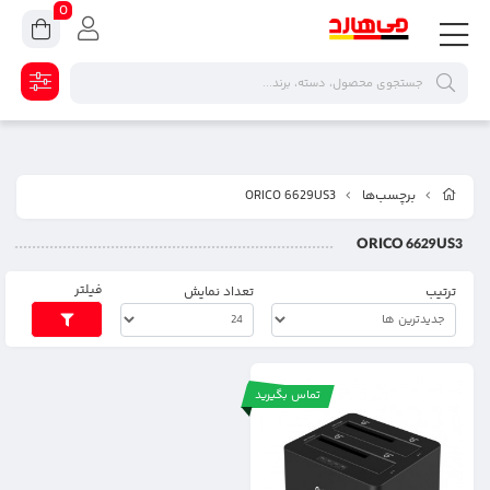
0
برچسب‌ها
ORICO 6629US3
ORICO 6629US3
فیلتر
ترتیب
تعداد نمایش
تماس بگیرید