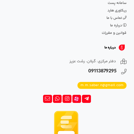
سامانه پست
ریکاوری هارد
تماس با ما
درباره ما
قوانین و مقررات
درباره ما
دفتر مرکزی: گیلان، رشت عزیز
09113879295
m.m.saber.n@gmail.com